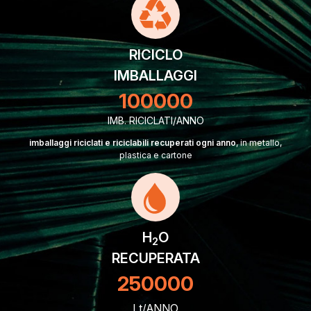
RICICLO
IMBALLAGGI
100000
IMB. RICICLATI/ANNO
imballaggi riciclati e riciclabili recuperati ogni anno
, in metallo,
plastica e cartone
H
O
2
RECUPERATA
250000
Lt/ANNO