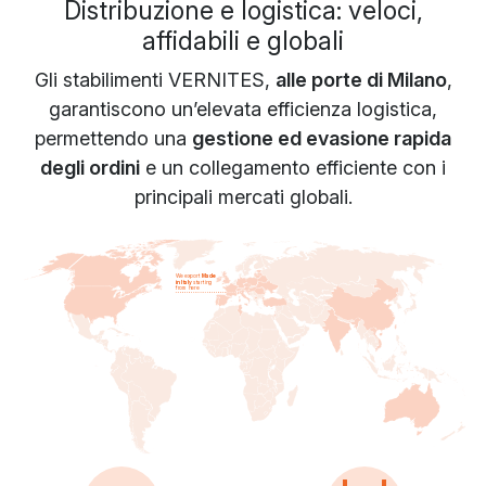
Distribuzione e logistica: veloci,
affidabili e globali
Gli stabilimenti VERNITES,
alle porte di Milano
,
garantiscono un’elevata efficienza logistica,
permettendo una
gestione ed evasione rapida
degli ordini
e un collegamento efficiente con i
principali mercati globali.
W
e
e
x
p
o
r
t
M
a
d
e
i
n
I
t
a
l
y
s
t
a
r
t
i
n
g
f
r
o
m
h
e
r
e